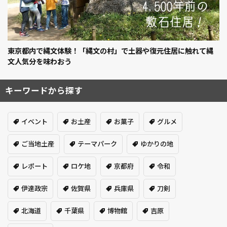
東京都内で縄文体験！「縄文の村」で土器や復元住居に触れて縄
文人気分を味わおう
キーワードから探す
イベント
お土産
お菓子
グルメ
ご当地土産
テーマパーク
ゆかりの地
レポート
ロケ地
京都府
令和
伊達政宗
佐賀県
兵庫県
刀剣
北海道
千葉県
博物館
吉原