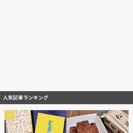
ロケ地
レポート
ゆかりの地
テーマパーク
ご当地土産
グルメ
お菓子
吉原
和菓子
平安時代
展覧会
幕末
岩手県
岡山県
岐阜県
山梨県
山形県
山口県
富山県
坂本龍馬
宮崎県
宮城県
奈良時代
大阪府
大河ドラマ
大正時代
城
麒麟がくる
検索
人気記事ランキング