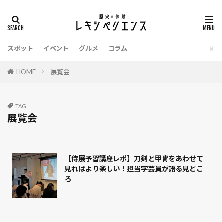
タグ
イベント
明智光秀
源義経
温泉
スポット
イベント
グルメ
コラム
江戸時代
栃木県
東京都
明治時代
新選組
漫画
新潟県
戦国武将
HOME
展覧会
戦国時代
愛知県
愛媛県
徳川家康
御朱印
滋賀県
熊本県
建築
老舗
TAG
香川県
静岡県
長野県
長崎県
展覧会
鎌倉時代
西股総生
茨城県
織田信長
甲冑
縄文時代
福島県
福岡県
【侍展予習講座レポ】刀剣と甲冑をあわせて
福井県
祭り
神奈川県
石川県
見ればより楽しい！担当学芸員が語る見どこ
弥生時代
広島県
お土産
令和
ろ
博物館
千葉県
北海道
刀剣
兵庫県
佐賀県
伊達政宗
京都府
和歌山県