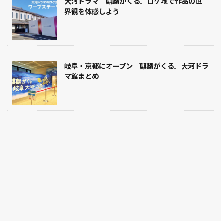
大河ドラマ『麒麟がくる』ロケ地で作品の世
ロケ地
レポート
ゆかりの地
界観を体感しよう
テーマパーク
ご当地土産
グルメ
お菓子
吉原
和菓子
平安時代
展覧会
幕末
岩手県
岡山県
岐阜県
山梨県
岐阜・京都にオープン『麒麟がくる』大河ドラ
山形県
山口県
富山県
坂本龍馬
マ館まとめ
宮崎県
宮城県
奈良時代
大阪府
大河ドラマ
大正時代
城
麒麟がくる
検索