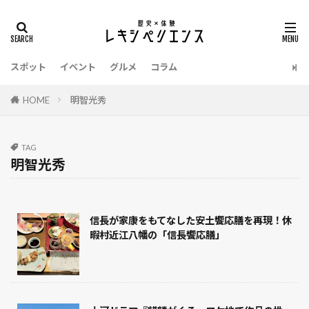
タグ
イベント
明智光秀
源義経
温泉
スポット
イベント
グルメ
コラム
江戸時代
栃木県
東京都
明治時代
新選組
漫画
新潟県
戦国武将
HOME
明智光秀
戦国時代
愛知県
愛媛県
徳川家康
御朱印
滋賀県
熊本県
建築
老舗
TAG
香川県
静岡県
長野県
長崎県
明智光秀
鎌倉時代
西股総生
茨城県
織田信長
甲冑
縄文時代
福島県
福岡県
信長が家康をもてなした安土饗応膳を再現！休
福井県
祭り
神奈川県
石川県
暇村近江八幡の「信長饗応膳」
弥生時代
広島県
お土産
令和
博物館
千葉県
北海道
刀剣
兵庫県
佐賀県
伊達政宗
京都府
和歌山県