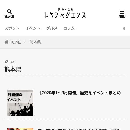
タグ
イベント
明智光秀
源義経
温泉
スポット
イベント
グルメ
コラム
江戸時代
栃木県
東京都
明治時代
新選組
漫画
新潟県
戦国武将
HOME
熊本県
戦国時代
愛知県
愛媛県
徳川家康
御朱印
滋賀県
熊本県
建築
老舗
TAG
香川県
静岡県
長野県
長崎県
熊本県
鎌倉時代
西股総生
茨城県
織田信長
甲冑
縄文時代
福島県
福岡県
【2020年1～3月開催】歴史系イベントまとめ
福井県
祭り
神奈川県
石川県
弥生時代
広島県
お土産
令和
博物館
千葉県
北海道
刀剣
兵庫県
佐賀県
伊達政宗
京都府
和歌山県