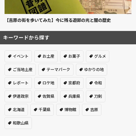
【吉原の街を歩いてみた】今に残る遊郭の光と闇の歴史
キーワードから探す
イベント
お土産
お菓子
グルメ
ご当地土産
テーマパーク
ゆかりの地
レポート
ロケ地
京都府
令和
伊達政宗
佐賀県
兵庫県
刀剣
北海道
千葉県
博物館
吉原
和歌山県