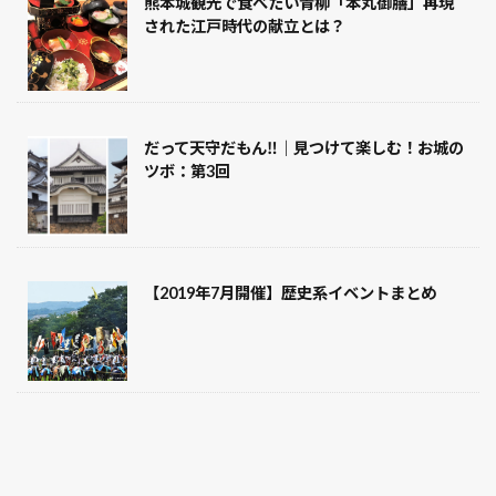
熊本城観光で食べたい青柳「本丸御膳」再現
ロケ地
レポート
ゆかりの地
された江戸時代の献立とは？
テーマパーク
ご当地土産
グルメ
お菓子
吉原
和菓子
平安時代
展覧会
幕末
岩手県
岡山県
岐阜県
山梨県
だって天守だもん‼｜見つけて楽しむ！お城の
山形県
山口県
富山県
坂本龍馬
ツボ：第3回
宮崎県
宮城県
奈良時代
大阪府
大河ドラマ
大正時代
城
麒麟がくる
検索
【2019年7月開催】歴史系イベントまとめ