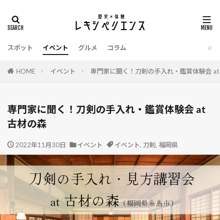
タグ
イベント
明智光秀
源義経
温泉
スポット
イベント
グルメ
コラム
江戸時代
栃木県
東京都
明治時代
新選組
漫画
新潟県
戦国武将
HOME
イベント
専門家に聞く！刀剣の手入れ・鑑賞体験会 at
戦国時代
愛知県
愛媛県
徳川家康
御朱印
滋賀県
熊本県
建築
老舗
専門家に聞く！刀剣の手入れ・鑑賞体験会 at
香川県
静岡県
長野県
長崎県
古材の森
鎌倉時代
西股総生
茨城県
織田信長
2022年11月30日
甲冑
縄文時代
イベント
福島県
イベント
,
刀剣
福岡県
,
福岡県
福井県
祭り
神奈川県
石川県
弥生時代
広島県
お土産
令和
博物館
千葉県
北海道
刀剣
兵庫県
佐賀県
伊達政宗
京都府
和歌山県