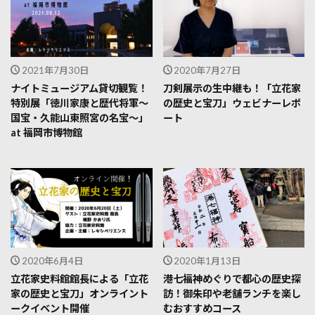
2021年7月30日
2020年7月27日
ナイトミュージアム貸切観覧！
刀剣展示の生中継も！「立花家
特別展「徳川家康と歴代将軍～
の歴史と宝刀」ウェビナーレポ
国宝・久能山東照宮の名宝～」
ート
at 福岡市博物館
2020年6月4日
2020年1月13日
立花家史料館館長による「立花
港七福神めぐりで都心の歴史探
家の歴史と宝刀」オンライント
訪！御朱印や老舗ランチを楽し
ークイベント開催
むおすすめコース