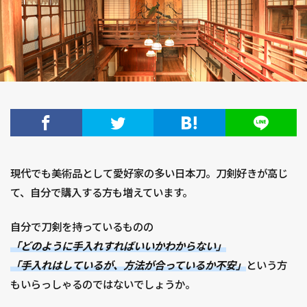
ロケ地
レポート
ゆかりの地
テーマパーク
ご当地土産
グルメ
お菓子
吉原
和菓子
平安時代
展覧会
幕末
岩手県
岡山県
岐阜県
山梨県
山形県
山口県
富山県
坂本龍馬
宮崎県
宮城県
奈良時代
大阪府
大河ドラマ
大正時代
城
麒麟がくる
現代でも美術品として愛好家の多い日本刀。刀剣好きが高じ
検索
て、自分で購入する方も増えています。
自分で刀剣を持っているものの
「どのように手入れすればいいかわからない」
「手入れはしているが、方法が合っているか不安」
という方
もいらっしゃるのではないでしょうか。