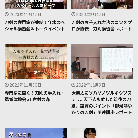
2023年11月17日
2023年2月17日
刀剣の専門家が集結！年末スペ
刀剣のお手入れ方法のコツをプ
シャル講習会＆トークイベント
ロが直伝！刀剣講習会レポート
2022年11月30日
2022年11月9日
専門家に聞く！刀剣の手入れ・
大典太にソハヤノツルキウツス
鑑賞体験会 at 古材の森
ナリ…天下人も愛した筑後の刀
剣、鑑賞のポイント「柳河藩ゆ
かりの刀剣」関連講座レポート