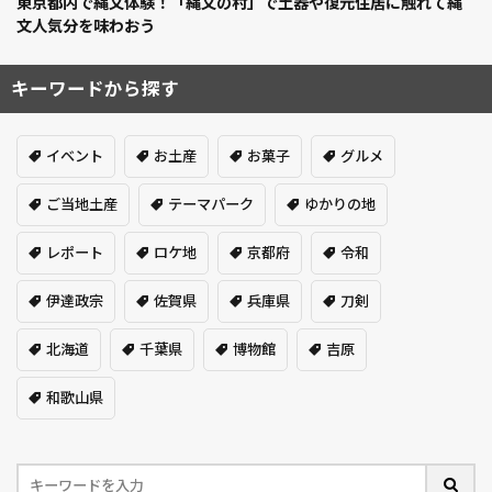
東京都内で縄文体験！「縄文の村」で土器や復元住居に触れて縄
文人気分を味わおう
キーワードから探す
イベント
お土産
お菓子
グルメ
ご当地土産
テーマパーク
ゆかりの地
レポート
ロケ地
京都府
令和
伊達政宗
佐賀県
兵庫県
刀剣
北海道
千葉県
博物館
吉原
和歌山県