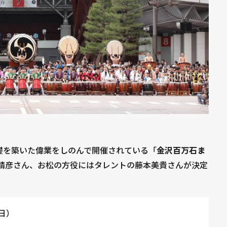
礎を築いた偉業をしのんで開催されている「
金沢百万石ま
藤晴彦さん、お松の方役にはタレントの藤本美貴さんが決定
（日）