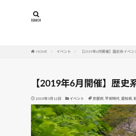
漫画
新潟県
熊本県
建築
茨城県
織田
石川県
弥生
佐賀県
伊達
ご当地土産
HOME
イベント
【2019年6月開催】歴史系イベン
岡山県
岐阜
奈良時代
大
【2019年6月開催】歴
2019年5月12日
イベント
京都府
,
平安時代
,
愛知県
,