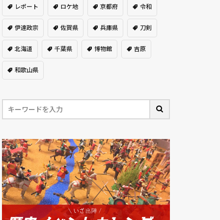
レポート
ロケ地
京都府
令和
伊達政宗
佐賀県
兵庫県
刀剣
北海道
千葉県
博物館
吉原
和歌山県