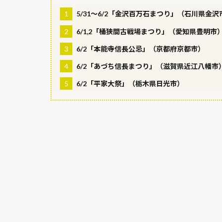
1
5/31～6/2「金沢百万石まつり」（石川県金沢
2
6/1,2「桶狭間古戦場まつり」（愛知県豊明市
3
6/2「本能寺信長公忌」（京都府京都市）
4
6/2「あづち信長まつり」（滋賀県近江八幡市
5
6/2「平家大祭」（栃木県日光市）