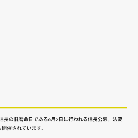
）
田信長の旧暦命日である6月2日に行われる
信長公忌
。法要
も開催されています。