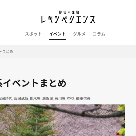
戦国武将
戦国時代
愛知県
愛媛県
徳川家康
御朱
老舗
香川県
静岡県
長野県
長崎県
鎌倉時代
信長
甲冑
縄文時代
福島県
福岡県
福井県
祭り
時代
広島県
お土産
令和
博物館
千葉県
北海道
スポット
イベント
グルメ
コラム
政宗
京都府
和歌山県
ロケ地
レポート
ゆかりの地
グルメ
お菓子
吉原
和菓子
平安時代
展覧会
幕末
トまとめ
県
山梨県
山形県
山口県
富山県
坂本龍馬
宮崎県
阪府
大河ドラマ
大正時代
城
麒麟がくる
史系イベントまとめ
検索
戦国時代
,
戦国武将
,
栃木県
,
滋賀県
,
石川県
,
祭り
,
織田信長