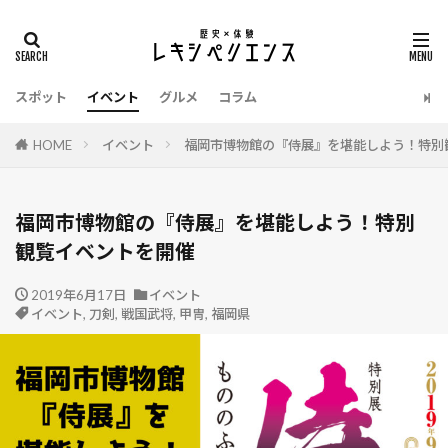
タグ
イベント
明智光秀
源義経
温泉
スポット
イベント
グルメ
コラム
江戸時代
栃木県
東京都
明治時代
新選組
漫画
新潟県
戦国武将
HOME
イベント
福岡市博物館の『侍展』を堪能しよう！特別
戦国時代
愛知県
愛媛県
徳川家康
御朱印
滋賀県
熊本県
建築
老舗
福岡市博物館の『侍展』を堪能しよう！特別
香川県
静岡県
長野県
長崎県
観覧イベントを開催
鎌倉時代
西股総生
茨城県
織田信長
2019年6月17日
甲冑
縄文時代
イベント
福島県
福岡県
イベント
,
刀剣
,
戦国武将
,
甲冑
,
福岡県
福井県
祭り
神奈川県
石川県
弥生時代
広島県
お土産
令和
博物館
千葉県
北海道
刀剣
兵庫県
佐賀県
伊達政宗
京都府
和歌山県