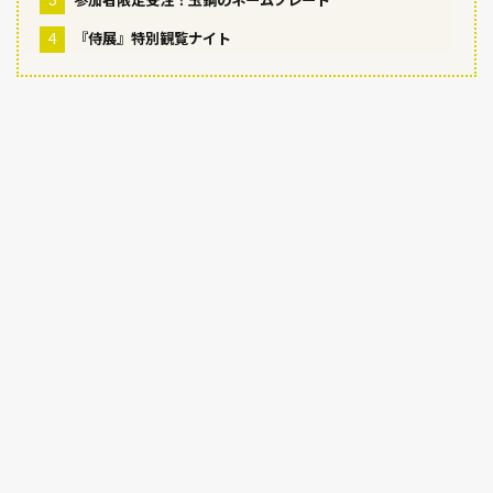
3
参加者限定受注！玉鋼のネームプレート
4
『侍展』特別観覧ナイト