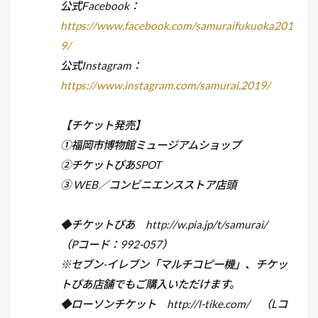
公式Facebook：
https://www.facebook.com/samuraifukuoka201
9/
公式Instagram：
https://www.instagram.com/samurai.2019/
【チケット発売】
①福岡市博物館ミュージアムショップ
②チケットぴあSPOT
③ WEB／コンビニエンスストア店頭
◆チケットぴあ http://w.pia.jp/t/samurai/
（Pコード：992-057）
※セブン-イレブン「マルチコピー機」、チケッ
トぴあ店舗でもご購入いただけます。
◆ローソンチケット http://l-tike.com/ （Lコ