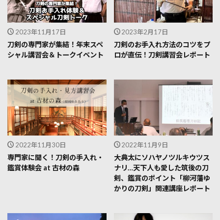
2023年11月17日
2023年2月17日
刀剣の専門家が集結！年末スペ
刀剣のお手入れ方法のコツをプ
シャル講習会＆トークイベント
ロが直伝！刀剣講習会レポート
2022年11月30日
2022年11月9日
専門家に聞く！刀剣の手入れ・
大典太にソハヤノツルキウツス
鑑賞体験会 at 古材の森
ナリ…天下人も愛した筑後の刀
剣、鑑賞のポイント「柳河藩ゆ
かりの刀剣」関連講座レポート