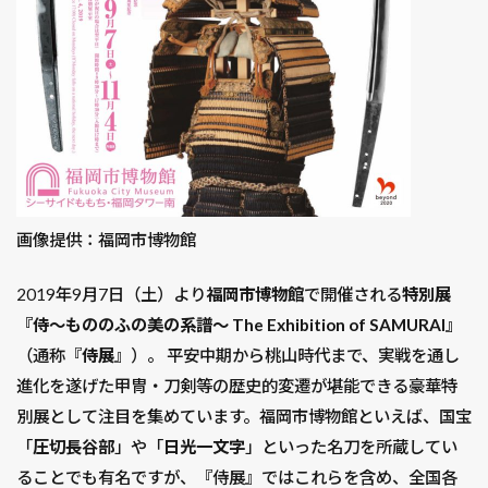
画像提供：福岡市博物館
2019年9月7日（土）より
福岡市博物館
で開催される
特別展
『侍～もののふの美の系譜～ The Exhibition of SAMURAI』
（通称『
侍展
』）。 平安中期から桃山時代まで、実戦を通し
進化を遂げた甲冑・刀剣等の歴史的変遷が堪能できる豪華特
別展として注目を集めています。福岡市博物館といえば、国宝
「
圧切長谷部
」や「
日光一文字
」といった名刀を所蔵してい
ることでも有名ですが、『侍展』ではこれらを含め、全国各