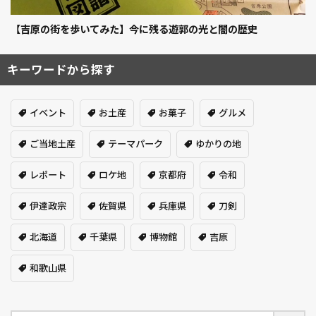
【吉原の街を歩いてみた】今に残る遊郭の光と闇の歴史
キーワードから探す
イベント
お土産
お菓子
グルメ
ご当地土産
テーマパーク
ゆかりの地
レポート
ロケ地
京都府
令和
伊達政宗
佐賀県
兵庫県
刀剣
北海道
千葉県
博物館
吉原
和歌山県