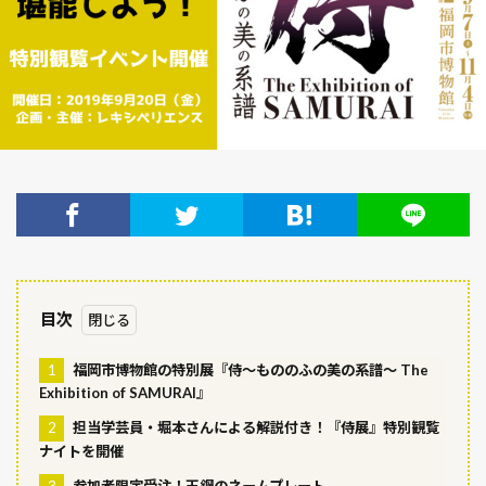
ロケ地
レポート
ゆかりの地
テーマパーク
ご当地土産
グルメ
お菓子
吉原
和菓子
平安時代
展覧会
幕末
岩手県
岡山県
岐阜県
山梨県
山形県
山口県
富山県
坂本龍馬
宮崎県
宮城県
奈良時代
大阪府
大河ドラマ
大正時代
城
麒麟がくる
検索
目次
1
福岡市博物館の特別展『侍～もののふの美の系譜～ The
Exhibition of SAMURAI』
2
担当学芸員・堀本さんによる解説付き！『侍展』特別観覧
ナイトを開催