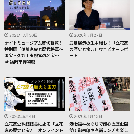
2021年7月30日
2020年7月27日
ナイトミュージアム貸切観覧！
刀剣展示の生中継も！「立花家
特別展「徳川家康と歴代将軍～
の歴史と宝刀」ウェビナーレポ
国宝・久能山東照宮の名宝～」
ート
at 福岡市博物館
2020年6月4日
2020年1月13日
立花家史料館館長による「立花
港七福神めぐりで都心の歴史探
家の歴史と宝刀」オンライント
訪！御朱印や老舗ランチを楽し