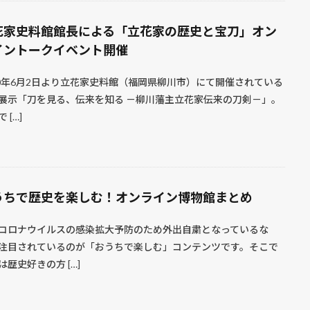
花家史料館館長による「立花家の歴史と宝刀」オン
イントークイベント開催
20年6月2日より立花家史料館（福岡県柳川市）にて開催されている
展示「刀を見る、伝来を知る －柳川藩主立花家伝来の刀剣－」。
 […]
うちで歴史を楽しむ！オンライン博物館まとめ
コロナウイルスの感染拡大予防のため外出自粛となっているな
注目されているのが「おうちで楽しむ」コンテンツです。そこで
は歴史好きの方 […]