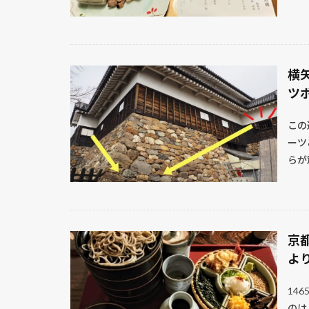
横
ツ
この
ーツ
らが
京
よ
14
のは