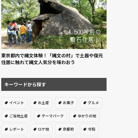
東京都内で縄文体験！「縄文の村」で土器や復元
住居に触れて縄文人気分を味わおう
キーワードから探す
イベント
お土産
お菓子
グルメ
ご当地土産
テーマパーク
ゆかりの地
レポート
ロケ地
京都府
令和