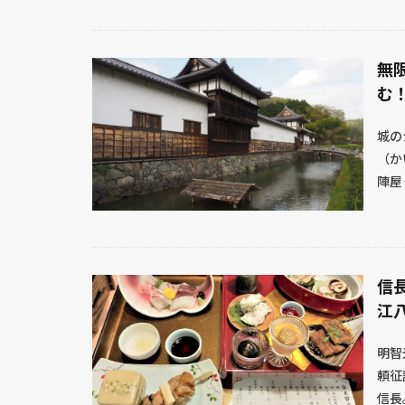
無
む
城の
（か
陣屋
信
江
明智
頼征
信長。