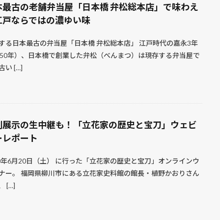
本最古の老舗弁当屋「日本橋 弁松総本店」で味わえ
江戸ならではの濃ゆい味
する日本最古の弁当屋「日本橋 弁松総本店」 江戸時代の嘉永3年
850年）、日本橋で創業した弁松（べんまつ）は現存する弁当屋で
い […]
剣展示の生中継も！「立花家の歴史と宝刀」ウェビ
ーレポート
20年6月20日（土） に行った「立花家の歴史と宝刀」オンラインウ
ナー。 福岡県柳川市にある立花家史料館の館長・植野かおりさん
 […]