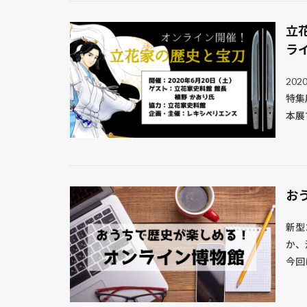
立
ラ
20
特集
本展で
お
新型
か、
今回