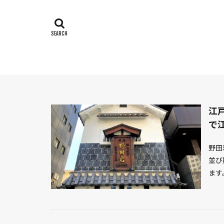
漫画
新潟県
熊本県
建築
茨城県
織田
石川県
弥生
佐賀県
伊達
ご当地土産
岡山県
岐阜
江
奈良時代
大
で
野田
並び
ます。