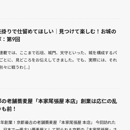
矢掛りで仕留めてほしい｜見つけて楽しむ！お城の
ボ：第9回
連載では、ここまで石垣、城門、天守といった、城を構成するパ
ごとに、見どころをお伝えしてきました。でも、実際には、それ
別々に戦うわ […]
都の老舗蕎麦屋「本家尾張屋 本店」創業は応仁の乱
りも前！
65年創業！京都最古の老舗蕎麦屋「本家尾張屋 本店」 今回訪れた
、日本で一番古い蕎麦屋として知られる京都の「本家尾張屋」さ