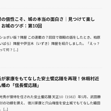
限の個性こそ、城の本当の面白さ｜見つけて楽し
！お城のツボ：第10回
ショボい版？陣屋 この連載の７回目で御殿の話をしたとき、柏原
いばら）陣屋や伊豆木（いずき）陣屋を紹介しました。「えっ？
って何？ […]
長が家康をもてなした安土饗応膳を再現！休暇村近
八幡の「信長饗応膳」
光秀が接待を任された安土饗応膳 天正10（1582）年5月、武田勝
討の功績を讃え、 徳川家康と穴山梅雪を安土城でもてなした織田
 […]