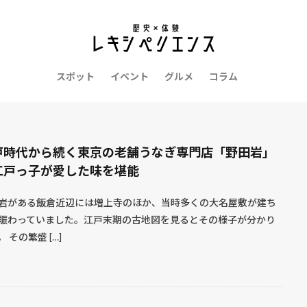
戦国武将
戦国時代
愛知県
愛媛県
徳川家康
御朱
老舗
香川県
静岡県
長野県
長崎県
鎌倉時代
信長
甲冑
縄文時代
福島県
福岡県
福井県
祭り
時代
広島県
お土産
令和
博物館
千葉県
北海道
スポット
イベント
グルメ
コラム
政宗
京都府
和歌山県
ロケ地
レポート
ゆかりの地
グルメ
お菓子
吉原
和菓子
平安時代
展覧会
幕末
県
山梨県
山形県
山口県
富山県
坂本龍馬
宮崎県
戸時代から続く東京の老舗うなぎ専門店「野田岩」
阪府
大河ドラマ
大正時代
城
麒麟がくる
江戸っ子が愛した味を堪能
検索
岩がある飯倉近辺には増上寺のほか、当時多くの大名屋敷が建ち
賑わっていました。江戸末期の古地図を見るとその様子が分かり
 その繁盛 […]