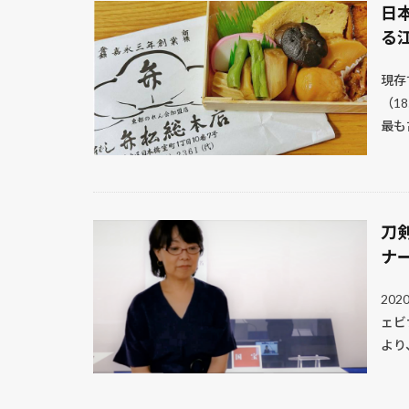
日
る
現存
（1
最も古
刀
ナ
20
ェビ
より、