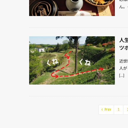
ん。そ
人
ツ
近世
人が
[…]
Prev
1